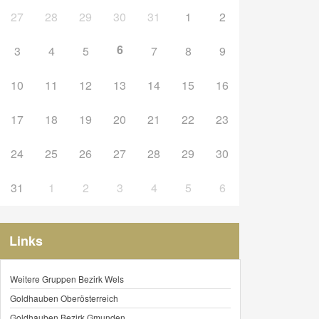
27
28
29
30
31
1
2
6
3
4
5
7
8
9
10
11
12
13
14
15
16
17
18
19
20
21
22
23
24
25
26
27
28
29
30
31
1
2
3
4
5
6
Links
Weitere Gruppen Bezirk Wels
Goldhauben Oberösterreich
Goldhauben Bezirk Gmunden