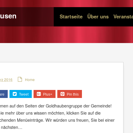
ausen
Startseite
Über uns
Veranst
ärz 2016
Home
are
Tweet
Plus+
Pin this
men auf den Seiten der Goldhaubengruppe der Gemeinde!
e mehr über uns wissen möchten, klicken Sie auf die
chenden Menüeinträge. Wir würden uns freuen, Sie bei einer
r nächsten…