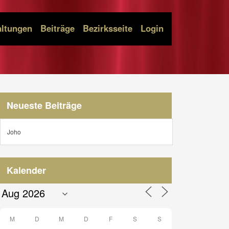
altungen
Beiträge
Bezirksseite
Login
Neueste Beiträge
Joho
Kalender
M
D
M
D
F
S
S