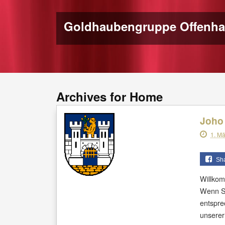
Goldhaubengruppe Offenh
Archives for Home
Joho
1. M
Sh
Willkom
Wenn Si
entspre
unsere